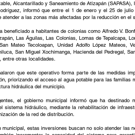
table, Alcantarillado y Saneamiento de Atizapán (SAPASA), 
odríguez, informó que entre el 1 de enero y el 25 de julio
de atender a las zonas más afectadas por la reducción en el 
 beneficiado a habitantes de colonias como Alfredo V. Bonfi
izapán, Las Águilas, Las Colonias, Lomas de Tepalcapa, L
an Mateo Tecoloapan, Unidad Adolfo López Mateos, Ver
hiluca, San Miguel Xochimanga, Hacienda del Pedregal, San
, entre otras localidades.
ñalaron que este operativo forma parte de las medidas im
ión, priorizando el acceso al agua potable para las familias 
tura hidráulica del municipio.
ntes, el gobierno municipal informó que ha destinado
 sistema hidráulico, mediante la rehabilitación de infraestr
ización de la red de distribución.
n municipal, estas inversiones buscan no solo atender las 