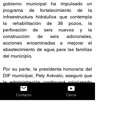
gobierno municipal ha impulsado un
programa de fortalecimiento de la
infraestructura hidráulica que contempla
la rehabilitación de 36 pozos, la
perforación de seis nuevos y la
construcción de seis adicionales,
acciones encaminadas a mejorar el
abastecimiento de agua para las familias
del municipio.
Por su parte, la presidenta honoraria del
DIF municipal, Paty Arévalo, aseguró que
la administración continuará priorizando
programas sociales orientados a elevar la
calidad de vida de la población,
Contacto
Canal
especialmente de niñas, niños,
adolescentes y personas adultas
mayores.
Destacó que actualmente operan 35