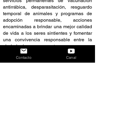
servicios permanentes de vacunación
antirrábica, desparasitación, resguardo
temporal de animales y programas de
adopción responsable, acciones
encaminadas a brindar una mejor calidad
de vida a los seres sintientes y fomentar
una convivencia responsable entre la
ciudadanía y sus mascotas.
Contacto
Canal
Como resultado de estos esfuerzos, 29 de
los perros rescatados ya fueron
integrados a un nuevo hogar, reflejando el
impacto de las campañas de adopción
impulsadas por el Gobierno Municipal y la
participación de familias comprometidas
con el bienestar animal.
Las acciones también incluyen
actividades de sensibilización para
promover la tenencia responsable,
prevenir el maltrato y el abandono, así