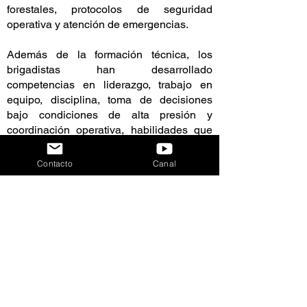
forestales, protocolos de seguridad
operativa y atención de emergencias.
Además de la formación técnica, los
brigadistas han desarrollado
competencias en liderazgo, trabajo en
equipo, disciplina, toma de decisiones
bajo condiciones de alta presión y
coordinación operativa, habilidades que
les permiten responder eficazmente en
escenarios de emergencia y representar a
Contacto
Canal
México en acciones de cooperación
internacional.
Como parte de esta estrategia de
fortalecimiento institucional, el Gobierno
de la Ciudad de México impulsa, a través
de las brigadas forestales y del programa
Altépetl Bienestar para el 2030, la
preparación de 100 especialistas con