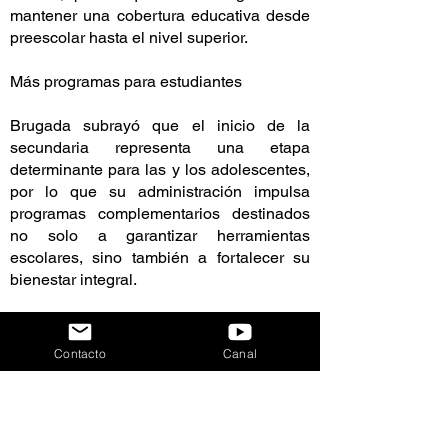
mantener una cobertura educativa desde
preescolar hasta el nivel superior.
Más programas para estudiantes
Brugada subrayó que el inicio de la
secundaria representa una etapa
determinante para las y los adolescentes,
por lo que su administración impulsa
programas complementarios destinados
no solo a garantizar herramientas
escolares, sino también a fortalecer su
bienestar integral.
Entre ellos destacó “Vida Plena, Corazón
Contento”, mediante el cual profesionales
Contacto
Canal
de la salud emocional realizan
actividades periódicas en secundarias y
preparatorias públicas para promover el
bienestar de las y los jóvenes.