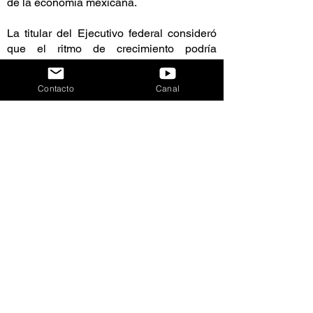
de la economía mexicana.
La titular del Ejecutivo federal consideró
que el ritmo de crecimiento podría
fortalecerse durante la segunda mitad de
2026, impulsado por el avance de
Contacto
Canal
proyectos de infraestructura y la ejecución
del programa Vivienda para el Bienestar,
al señalar que la industria de la
construcción representa uno de los
principales motores para dinamizar la
actividad económica.
En ese sentido, afirmó que la inversión
pública prevista para los próximos meses
favorecerá la generación de empleos, el
desarrollo regional y el fortalecimiento del
mercado interno, lo que permitirá
mantener una trayectoria de crecimiento
para el resto del año.