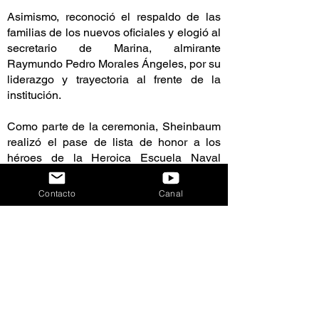
Asimismo, reconoció el respaldo de las
familias de los nuevos oficiales y elogió al
secretario de Marina, almirante
Raymundo Pedro Morales Ángeles, por su
liderazgo y trayectoria al frente de la
institución.
Como parte de la ceremonia, Sheinbaum
realizó el pase de lista de honor a los
héroes de la Heroica Escuela Naval
Militar y del Heroico Colegio Militar,
entregó premios académicos,
Contacto
Canal
condecoraciones y los sables a las y los
nuevos guardiamarinas, además de dirigir
el exhorto de compromiso a la
generación, que tuvo como padrino al
secretario de Seguridad y Protección
Ciudadana, Omar García Harfuch.
Por su parte, el secretario de Marina